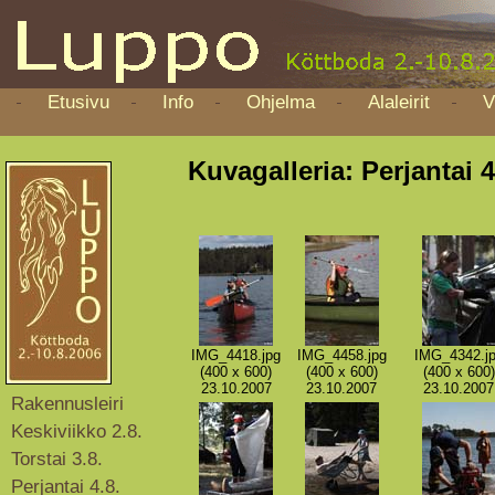
Etusivu
Info
Ohjelma
Alaleirit
V
Kuvagalleria: Perjantai 4
IMG_4418.jpg
IMG_4458.jpg
IMG_4342.j
(400 x 600)
(400 x 600)
(400 x 600)
23.10.2007
23.10.2007
23.10.2007
Rakennusleiri
Keskiviikko 2.8.
Torstai 3.8.
Perjantai 4.8.